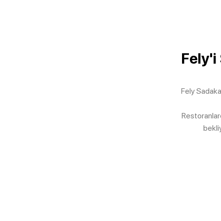
Fely'i
Fely Sadaka
Restoranlar
bekli