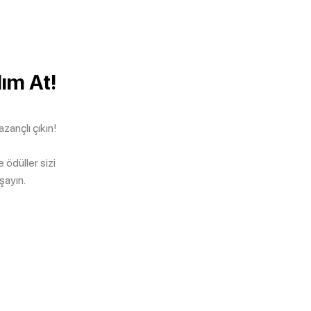
dım At!
ançlı çıkın!
ödüller sizi
şayın.